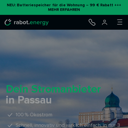
NEU: Batteriespeicher für die Wohnung – 99 € Rabatt +++
MEHR ERFAHREN
Zum
Inhalt
Dein Stromanbieter
springen
in Passau
100 % Ökostrom
Schnell, innovativ und wirklich einfach, in nur 3