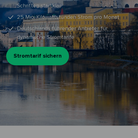
Schritten startklar
25 Mio. Kilowattstunden Strom pro Monat
Deutschlands führender Anbieter für
dynamische Stromtarife
Stromtarif sichern