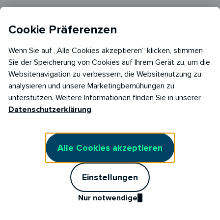
AGB Stromliefervertrag Fix
Cookie Präferenzen
Marktkommunikation
Wenn Sie auf „Alle Cookies akzeptieren“ klicken, stimmen
Kunden werben Kunden
Sie der Speicherung von Cookies auf Ihrem Gerät zu, um die
Stromtarif kündigen
Websitenavigation zu verbessern, die Websitenutzung zu
analysieren und unsere Marketingbemühungen zu
Vertrag widerrufen
unterstützen. Weitere Informationen finden Sie in unserer
Datenschutzerklärung
.
Cookie Einstellungen
Cookie Richtlinie​
Alle Cookies akzeptieren
Einstellungen
Nur notwendige
Copyright © 2026