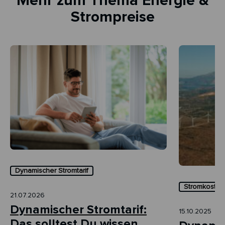
Mehr zum Thema Energie &
Strompreise
Dynamischer Stromtarif
Stromkosten 
21.07.2026
Dynamischer Stromtarif:
15.10.2025
Das solltest Du wissen