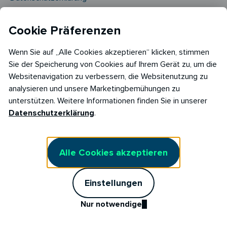
Impressum
Cookie Präferenzen
Barrierefreiheitserklärung
Wenn Sie auf „Alle Cookies akzeptieren“ klicken, stimmen
AGB Stromliefervertrag
Sie der Speicherung von Cookies auf Ihrem Gerät zu, um die
Websitenavigation zu verbessern, die Websitenutzung zu
AGB Stromliefervertrag Fix
analysieren und unsere Marketingbemühungen zu
Marktkommunikation
unterstützen. Weitere Informationen finden Sie in unserer
Datenschutzerklärung
.
Kunden werben Kunden
Stromtarif kündigen
Alle Cookies akzeptieren
Vertrag widerrufen
Cookie Einstellungen
Einstellungen
Cookie Richtlinie​
Nur notwendige