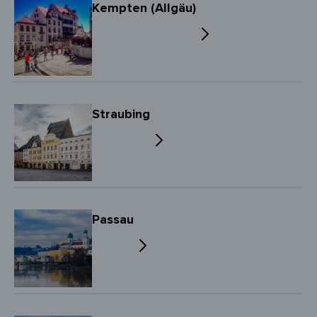
Kempten (Allgäu)
Straubing
Passau