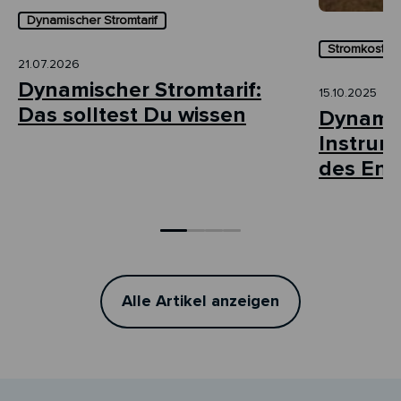
Dynamischer Stromtarif
Stromkosten 
21.07.2026
Dynamischer Stromtarif:
15.10.2025
Das solltest Du wissen
Dynamis
Instrum
des Ene
Alle Artikel anzeigen