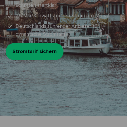
Schritten startklar
25 Mio. Kilowattstunden Strom pro Monat
Deutschlands führender Anbieter für
dynamische Stromtarife
Stromtarif sichern