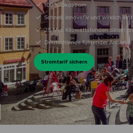
100 % Ökostrom
Schnell, innovativ und wirklich einf
25 Mio. Kilowattstunden Strom p
Deutschlands führender Anbieter 
Stromtarif sichern