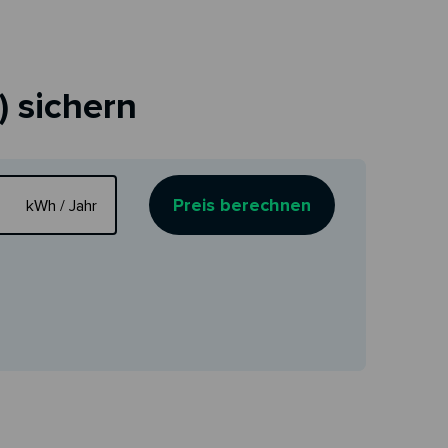
) sichern
Preis berechnen
kWh / Jahr