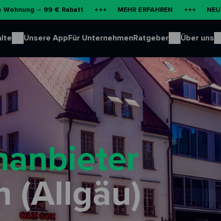
9 € Rabatt
+++
MEHR ERFAHREN
+++
NEU: Batteriespei
lte
Unsere App
Für Unternehmen
Ratgeber
Über uns
manbieter
 (Allgäu)