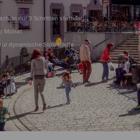
ach, in nur 3 Schritten startklar
ro Monat
für dynamische Stromtarife