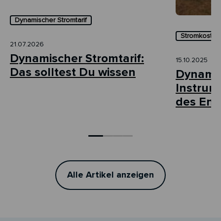
Dynamischer Stromtarif
Stromkosten 
21.07.2026
Dynamischer Stromtarif:
15.10.2025
Das solltest Du wissen
Dynamis
Instrum
des Ene
Alle Artikel anzeigen