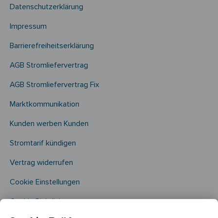
Datenschutzerklärung
Impressum
Barrierefreiheitserklärung
AGB Stromliefervertrag
AGB Stromliefervertrag Fix
Marktkommunikation
Kunden werben Kunden
Stromtarif kündigen
Vertrag widerrufen
Cookie Einstellungen
Cookie Richtlinie​