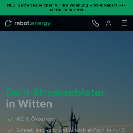
Zum
NEU: Batteriespeicher für die Wohnung – 99 € Rabatt +++
MEHR ERFAHREN
Inhalt
springen
Dein Stromanbieter
in Witten
100 % Ökostrom
Schnell, innovativ und wirklich einfach, in nur 3