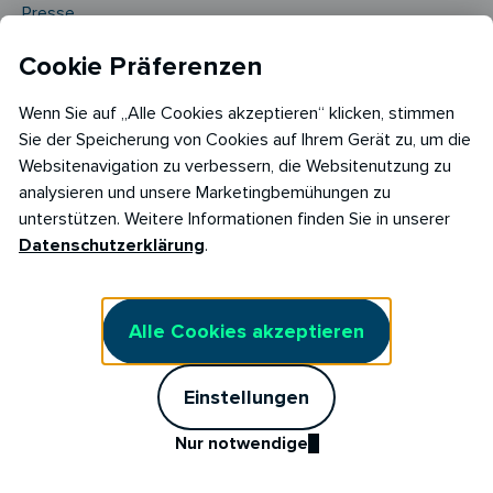
Presse
FAQ
Cookie Präferenzen
Magazin
Wenn Sie auf „Alle Cookies akzeptieren“ klicken, stimmen
Sie der Speicherung von Cookies auf Ihrem Gerät zu, um die
Kundenportal
Websitenavigation zu verbessern, die Websitenutzung zu
Affiliate Partner
analysieren und unsere Marketingbemühungen zu
unterstützen. Weitere Informationen finden Sie in unserer
Datenschutzerklärung
.
Rechtliches
Datenschutzerklärung
Alle Cookies akzeptieren
Impressum
Barrierefreiheitserklärung
Einstellungen
AGB Stromliefervertrag
Nur notwendige
AGB Stromliefervertrag Fix