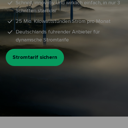
Schnell, innovativ und wirklich einfach, in nur 3
Schritten startklar
25 Mio. Kilowattstunden Strom pro Monat
Deutschlands führender Anbieter für
dynamische Stromtarife
Stromtarif sichern
Zum
Inhalt
springen