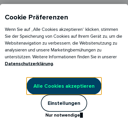
AGB Stromliefervertrag
Cookie Präferenzen
AGB Stromliefervertrag Fix
Marktkommunikation
Wenn Sie auf „Alle Cookies akzeptieren“ klicken, stimmen
Sie der Speicherung von Cookies auf Ihrem Gerät zu, um die
Kunden werben Kunden
Websitenavigation zu verbessern, die Websitenutzung zu
analysieren und unsere Marketingbemühungen zu
Stromtarif kündigen
unterstützen. Weitere Informationen finden Sie in unserer
Vertrag widerrufen
Datenschutzerklärung
.
Cookie Einstellungen
Alle Cookies akzeptieren
Cookie Richtlinie​
Einstellungen
Nur notwendige