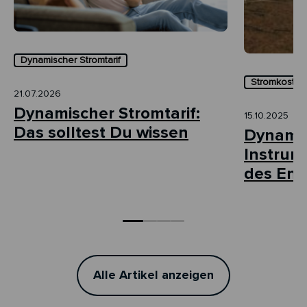
Dynamischer Stromtarif
Stromkosten 
21.07.2026
Dynamischer Stromtarif:
15.10.2025
Das solltest Du wissen
Dynamis
Instrum
des Ene
Alle Artikel anzeigen