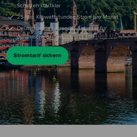
Schritten startklar
25 Mio. Kilowattstunden Strom pro Monat
Deutschlands führender Anbieter für
dynamische Stromtarife
Stromtarif sichern