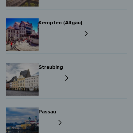
Kempten (Allgäu)
Straubing
Passau