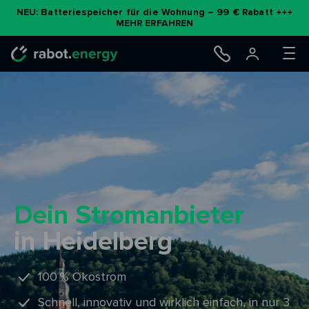
Zum
NEU: Batteriespeicher für die Wohnung – 99 € Rabatt +++
MEHR ERFAHREN
Inhalt
springen
Dein Stromanbieter
in Heidelberg
100 % Ökostrom
Schnell, innovativ und wirklich einfach, in nur 3