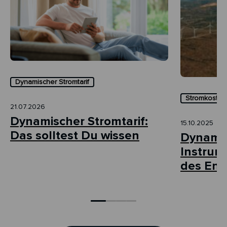
Dynamischer Stromtarif
Stromkosten 
21.07.2026
Dynamischer Stromtarif:
15.10.2025
Das solltest Du wissen
Dynamis
Instrum
des Ene