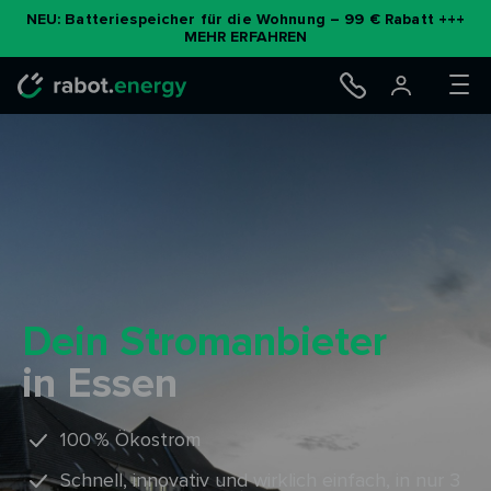
NEU: Batteriespeicher für die Wohnung – 99 € Rabatt +++
MEHR ERFAHREN
Zum
Inhalt
springen
Dein Stromanbieter
in Essen
100 % Ökostrom
Schnell, innovativ und wirklich einfach, in nur 3