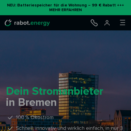
NEU: Batteriespeicher für die Wohnung – 99 € Rabatt +++
MEHR ERFAHREN
Dein Stromanbieter
in Bremen
100 % Ökostrom
Schnell, innovativ und wirklich einfach, in nur 3