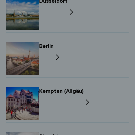
Düsseldorf
Berlin
Kempten (Allgäu)