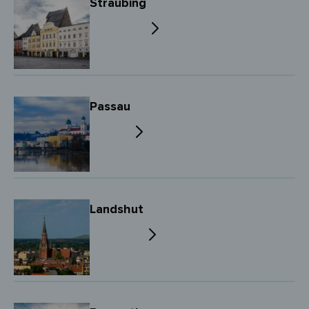
Straubing
Passau
Landshut