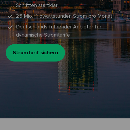
Schritten startklar
25 Mio. Kilowattstunden Strom pro Monat
Deutschlands führender Anbieter für
dynamische Stromtarife
Stromtarif sichern
Zum
Inhalt
springen