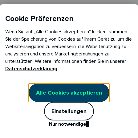
Presse
Cookie Präferenzen
FAQ
Wenn Sie auf „Alle Cookies akzeptieren“ klicken, stimmen
Magazin
Sie der Speicherung von Cookies auf Ihrem Gerät zu, um die
Kundenportal
Websitenavigation zu verbessern, die Websitenutzung zu
analysieren und unsere Marketingbemühungen zu
Affiliate Partner
unterstützen. Weitere Informationen finden Sie in unserer
Datenschutzerklärung
.
Rechtliches
Datenschutzerklärung
Alle Cookies akzeptieren
Impressum
Einstellungen
Barrierefreiheitserklärung
Nur notwendige
AGB Stromliefervertrag
AGB Stromliefervertrag Fix