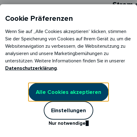
Strom 
21.07.2026
in 5 M
Strom beim Umzug
Cookie Präferenzen
kündigen & neu anmelden:
Wenn Sie auf „Alle Cookies akzeptieren“ klicken, stimmen
So funktioniert’s!
Sie der Speicherung von Cookies auf Ihrem Gerät zu, um die
Websitenavigation zu verbessern, die Websitenutzung zu
analysieren und unsere Marketingbemühungen zu
unterstützen. Weitere Informationen finden Sie in unserer
Datenschutzerklärung
.
Alle Cookies akzeptieren
Alle Artikel anzeigen
Einstellungen
Nur notwendige