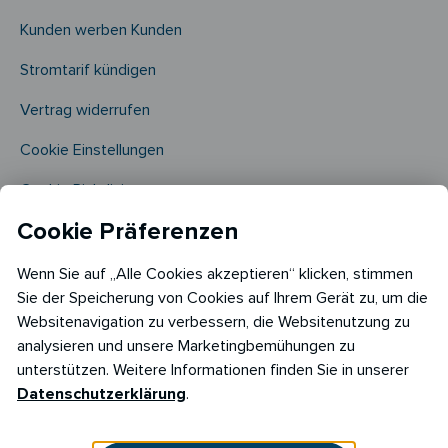
Kunden werben Kunden
Stromtarif kündigen
Vertrag widerrufen
Cookie Einstellungen
Cookie Richtlinie​
Cookie Präferenzen
Wenn Sie auf „Alle Cookies akzeptieren“ klicken, stimmen
Sie der Speicherung von Cookies auf Ihrem Gerät zu, um die
Websitenavigation zu verbessern, die Websitenutzung zu
analysieren und unsere Marketingbemühungen zu
Copyright © 2026
unterstützen. Weitere Informationen finden Sie in unserer
RABOT Energy DE GmbH
Datenschutzerklärung
.
Hopfenmarkt 33,
20457 Hamburg