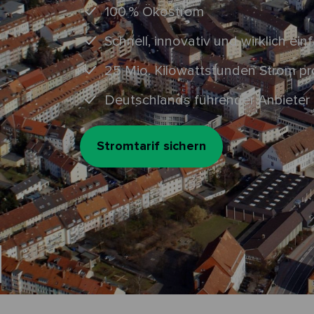
100 % Ökostrom
Schnell, innovativ und wirklich einf
25 Mio. Kilowattstunden Strom p
Deutschlands führender Anbieter 
Stromtarif sichern