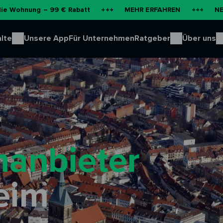
99 € Rabatt
+++
MEHR ERFAHREN
+++
NEU: Batteriespe
lte
Unsere App
Für Unternehmen
Ratgeber
Über uns
manbieter
eim