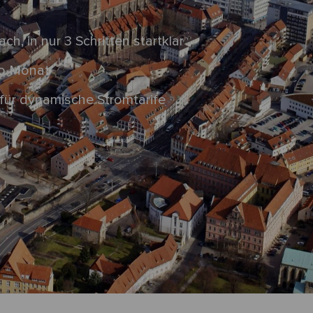
ach, in nur 3 Schritten startklar
ro Monat
für dynamische Stromtarife