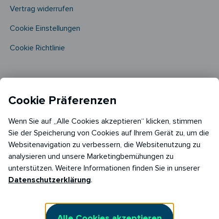
Vertrag widerrufen
Cookie Einstellungen
Cookie Richtlinie​
Cookie Präferenzen
Wenn Sie auf „Alle Cookies akzeptieren“ klicken, stimmen
Sie der Speicherung von Cookies auf Ihrem Gerät zu, um die
Websitenavigation zu verbessern, die Websitenutzung zu
analysieren und unsere Marketingbemühungen zu
Copyright © 2026
RABOT Energy DE GmbH
unterstützen. Weitere Informationen finden Sie in unserer
Hopfenmarkt 33,
Datenschutzerklärung
.
20457 Hamburg
Alle Cookies akzeptieren