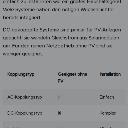
einfach zu installieren wie ein großes Haushaltsgerät.
Viele Systeme haben den nötigen Wechselrichter
bereits integriert.
DC-gekoppelte Systeme sind primär für PV-Anlagen
gedacht: sie wandeln Gleichstrom aus Solarmodulen
um. Für den reinen Netzbetrieb ohne PV sind sie
weniger geeignet.
Kopplungstyp
Geeignet ohne
Installation
PV
Kopplungstyp
Geeignet ohne
Installation
AC-Kopplungstyp
✅
Einfach
PV
DC-Kopplungstyp
❌
Komplex