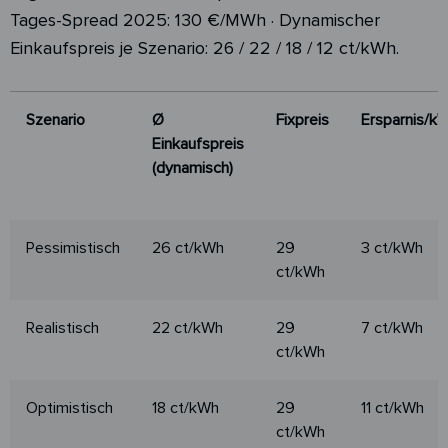
Tages-Spread 2025: 130 €/MWh · Dynamischer
Einkaufspreis je Szenario: 26 / 22 / 18 / 12 ct/kWh.
Szenario
Ø
Fixpreis
Ersparnis/k
Einkaufspreis
(dynamisch)
Szenario
Ø
Fixpreis
Ersparnis/k
Pessimistisch
26 ct/kWh
29
3 ct/kWh
Einkaufspreis
ct/kWh
(dynamisch)
Realistisch
22 ct/kWh
29
7 ct/kWh
ct/kWh
Optimistisch
18 ct/kWh
29
11 ct/kWh
ct/kWh