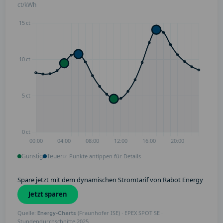
ct/kWh
Günstig
Teuer
☞ Punkte antippen für Details
Spare jetzt mit dem dynamischen Stromtarif von Rabot Energy
Jetzt sparen
Quelle:
(Fraunhofer ISE) · EPEX SPOT SE ·
Energy-Charts
Stundendurchschnitte 2025