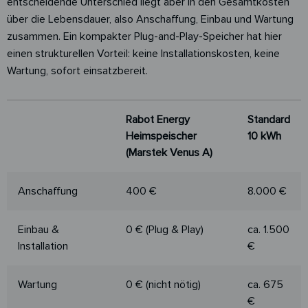
entscheidende Unterschied liegt aber in den Gesamtkosten
über die Lebensdauer, also Anschaffung, Einbau und Wartung
zusammen. Ein kompakter Plug-and-Play-Speicher hat hier
einen strukturellen Vorteil: keine Installationskosten, keine
Wartung, sofort einsatzbereit.
Rabot Energy
Standard
Heimspeischer
10 kWh
(Marstek Venus A)
Rabot Energy
Standard
Anschaffung
400 €
8.000 €
Heimspeischer
10 kWh
(Marstek Venus A)
Einbau &
0 € (Plug & Play)
ca. 1.500
Installation
€
Wartung
0 € (nicht nötig)
ca. 675
€