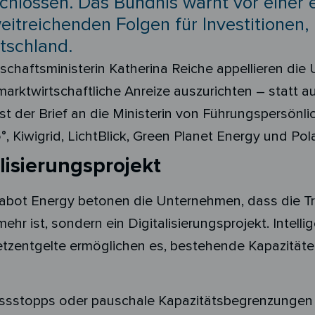
lossen. Das Bündnis warnt vor einer e
itreichenden Folgen für Investitionen,
tschland.
chaftsministerin Katherina Reiche appellieren die 
marktwirtschaftliche Anreize auszurichten – statt 
st der Brief an die Ministerin von Führungspersön
°, Kiwigrid, LichtBlick, Green Planet Energy und Pola
lisierungsprojekt
 Rabot Energy betonen die Unternehmen, dass die 
ehr ist, sondern ein Digitalisierungsprojekt. Intell
zentgelte ermöglichen es, bestehende Kapazitäten 
lussstopps oder pauschale Kapazitätsbegrenzungen