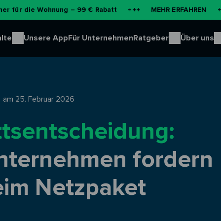
e Wohnung – 99 € Rabatt
+++
MEHR ERFAHREN
+++
NEU:
lte
Unsere App
Für Unternehmen
Ratgeber
Über uns
am 25. Februar 2026
ttsentscheidung:
nternehmen fordern
eim Netzpaket