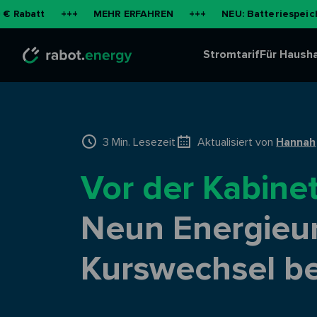
+++
MEHR ERFAHREN
+++
NEU: Batteriespeicher für di
Stromtarif
Für Hausha
3 Min. Lesezeit
Aktualisiert von
Hannah
Vor der Kabine
Neun Energieu
Kurswechsel b