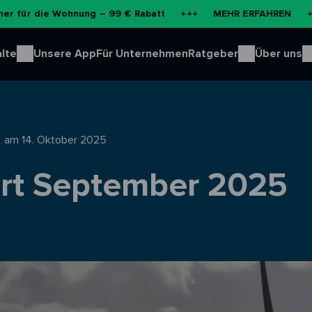
 Wohnung – 99 € Rabatt
+++
MEHR ERFAHREN
+++
NEU: B
lte
Unsere App
Für Unternehmen
Ratgeber
Über uns
am 14. Oktober 2025
ort September 2025