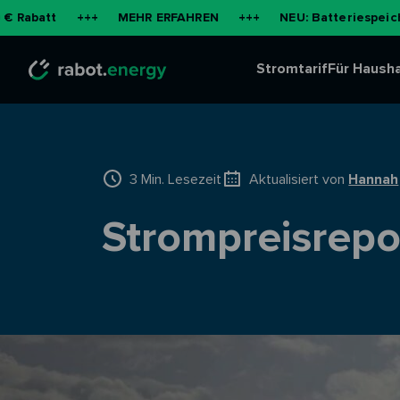
+++
MEHR ERFAHREN
+++
NEU: Batteriespeicher für die
Stromtarif
Für Hausha
3 Min. Lesezeit
Aktualisiert von
Hannah
Strompreisrep