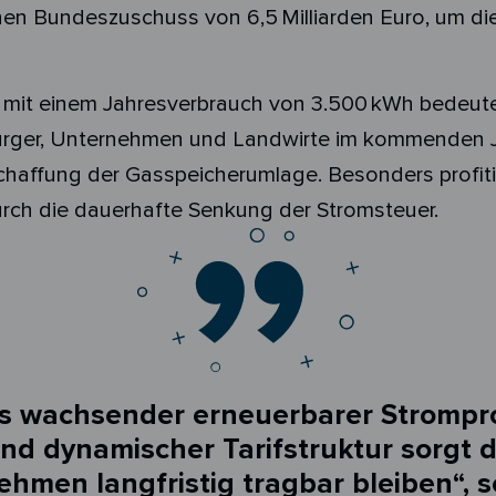
nen Bundeszuschuss von 6,5 Milliarden Euro, um di
t mit einem Jahresverbrauch von 3.500 kWh bedeute
Bürger, Unternehmen und Landwirte im kommenden J
schaffung der Gasspeicherumlage. Besonders profi
ch die dauerhafte Senkung der Stromsteuer.
s wachsender erneuerbarer Strompro
 dynamischer Tarifstruktur sorgt da
hmen langfristig tragbar bleiben“,