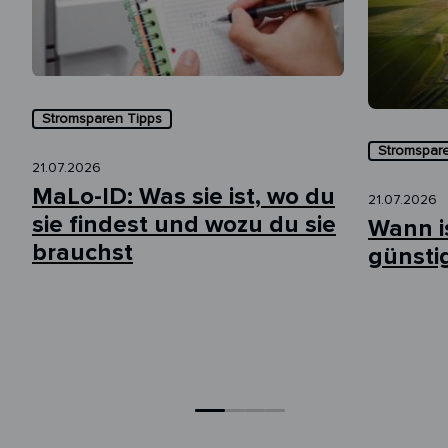
Stromsparen Tipps
Stromspar
21.07.2026
MaLo-ID: Was sie ist, wo du
21.07.2026
sie findest und wozu du sie
Wann i
brauchst
günsti