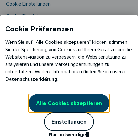
Cookie Einstellungen
Cookie Richtlinie​
Cookie Präferenzen
Wenn Sie auf „Alle Cookies akzeptieren“ klicken, stimmen
Sie der Speicherung von Cookies auf Ihrem Gerät zu, um die
Websitenavigation zu verbessern, die Websitenutzung zu
analysieren und unsere Marketingbemühungen zu
Copyright © 2026
unterstützen. Weitere Informationen finden Sie in unserer
RABOT Energy DE GmbH
Datenschutzerklärung
.
Hopfenmarkt 33,
20457 Hamburg
Alle Cookies akzeptieren
Einstellungen
Nur notwendige