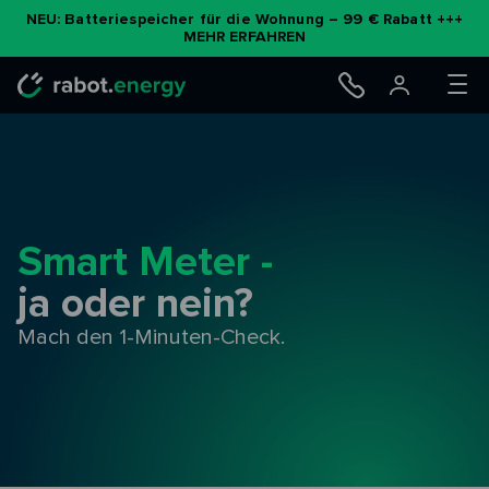
Zum
NEU: Batteriespeicher für die Wohnung – 99 € Rabatt +++
MEHR ERFAHREN
Inhalt
springen
Smart Meter -
ja oder nein?
Mach den 1-Minuten-Check.