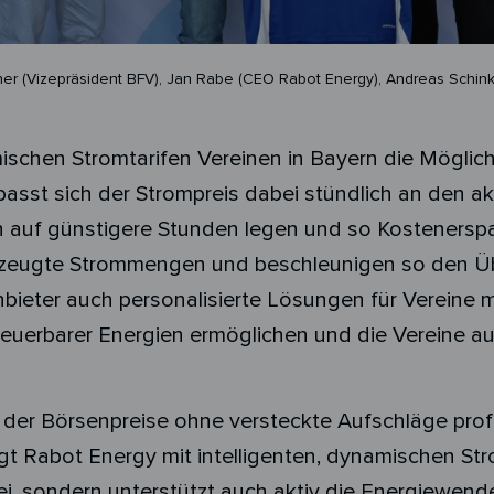
dner (Vizepräsident BFV), Jan Rabe (CEO Rabot Energy), Andreas Schin
schen Stromtarifen Vereinen in Bayern die Möglichk
 passt sich der Strompreis dabei stündlich an den a
h auf günstigere Stunden legen und so Kostenerspa
 erzeugte Strommengen und beschleunigen so den Ü
nbieter auch personalisierte Lösungen für Vereine
neuerbarer Energien ermöglichen und die Vereine a
 der Börsenpreise ohne versteckte Aufschläge prof
rägt Rabot Energy mit intelligenten, dynamischen Str
ei, sondern unterstützt auch aktiv die Energiewende