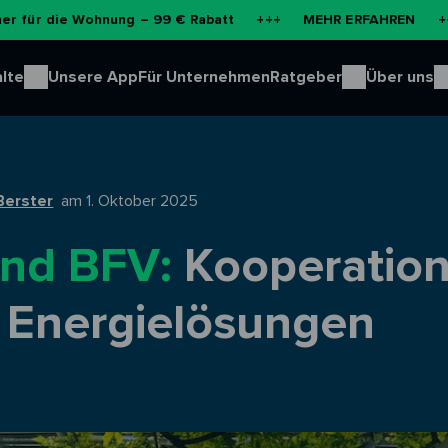
ohnung – 99 € Rabatt
+++
MEHR ERFAHREN
+++
NEU: Ba
lte
Unsere App
Für Unternehmen
Ratgeber
Über uns
Berster
am 1. Oktober 2025
und BFV:
Kooperatio
e Energielösungen