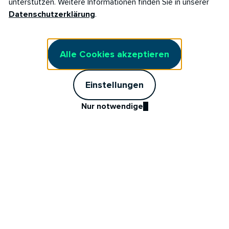
unterstützen. Weitere Informationen finden Sie in unserer
Datenschutzerklärung
.
Alle Cookies akzeptieren
Einstellungen
Nur notwendige
E-MAIL-
TELEFONBERATUNG
Stromberatung,
NEWSLETTER
Dein Strom. Dein
die sich lohnt.
Update
Entdecke, wie Du mit