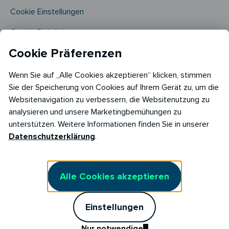
Cookie Einstellungen
Cookie Richtlinie​
Cookie Präferenzen
Wenn Sie auf „Alle Cookies akzeptieren“ klicken, stimmen
Sie der Speicherung von Cookies auf Ihrem Gerät zu, um die
Websitenavigation zu verbessern, die Websitenutzung zu
analysieren und unsere Marketingbemühungen zu
Copyright © 2026
unterstützen. Weitere Informationen finden Sie in unserer
RABOT Energy DE GmbH
Datenschutzerklärung
.
Hopfenmarkt 33,
20457 Hamburg
Alle Cookies akzeptieren
Einstellungen
Nur notwendige