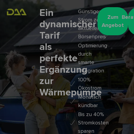
Ein
Günstiger
Zum
Bera
Strom zum
dynamischer
Angebot
aktuellen
Tarif
Börsenpreis
als
Optimierung
durch
perfekte
smarte
Ergänzung
Integration
zur
100%
Ökostrom
Wärmepumpe
Monatlich
kündbar
Bis zu 40%
Stromkosten
sparen