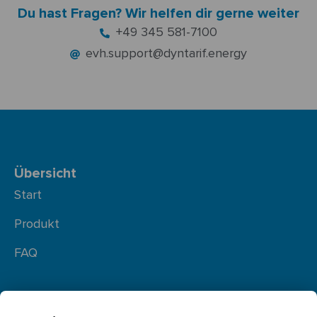
Du hast Fragen? Wir helfen dir gerne weiter
+49 345 581-7100
evh.support@dyntarif.energy
Übersicht
Start
Produkt
FAQ
Rechtliches