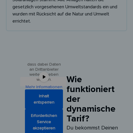
gesetzlich vorgesehenen Umweltstandards ein und
wurden mit Rücksicht auf die Natur und Umwelt
Sie sehen gerade
errichtet.
einen
Platzhalterinhalt von
Youtube
. Um auf
den eigentlichen
Inhalt zuzugreifen,
klicken Sie auf die
Schaltfläche unten.
Bitte beachten Sie,
dass dabei Daten
an Drittanbieter
weitergegeben
Wie
werden.
funktioniert
Mehr Informationen
Inhalt
der
entsperren
dynamische
Erforderlichen
Tarif?
Service
Du bekommst Deinen
akzeptieren