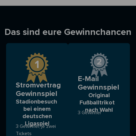
Das sind eure Gewinnchancen
E-Mail
Stromvertrag
Gewinnspiel
Gewinnspiel
Original
Stadionbesuch
Fußballtrikot
bei einem
nach Wahl
3 Gewinner
deutschen
Ligaspiel
3 Gewinner, je zwei
Tickets