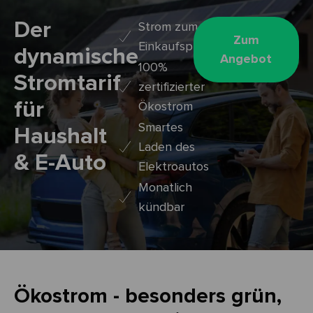
Der
Strom zum
Zum
Einkaufspreis
dynamische
Angebot
100%
Stromtarif
zertifizierter
für
Ökostrom
Smartes
Haushalt
Laden des
& E-Auto
Elektroautos
Monatlich
kündbar
Ökostrom - besonders grün,