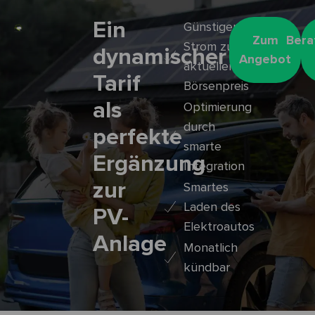
Ein
Günstiger
Zum
Bera
Strom zum
dynamischer
Angebot
aktuellen
Tarif
Börsenpreis
als
Optimierung
durch
perfekte
smarte
Ergänzung
Integration
zur
Smartes
Laden des
PV-
Elektroautos
Anlage
Monatlich
kündbar